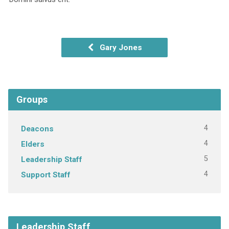
Gary Jones
Groups
4
Deacons
4
Elders
5
Leadership Staff
4
Support Staff
Leadership Staff