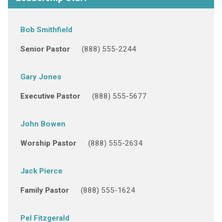
Bob Smithfield
Senior Pastor
(888) 555-2244
Gary Jones
Executive Pastor
(888) 555-5677
John Bowen
Worship Pastor
(888) 555-2634
Jack Pierce
Family Pastor
(888) 555-1624
Pel Fitzgerald