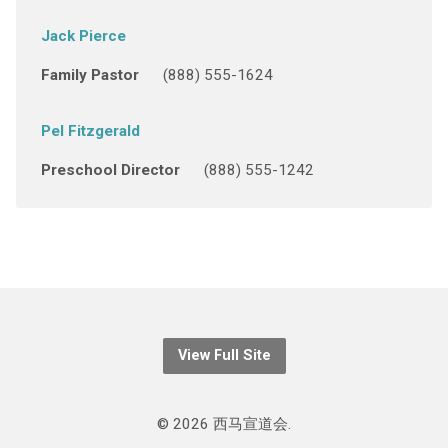
Jack Pierce
Family Pastor
(888) 555-1624
Pel Fitzgerald
Preschool Director
(888) 555-1242
View Full Site
© 2026 西马宣道会.