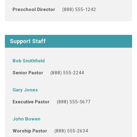
Preschool Director
(888) 555-1242
Support Staff
Bob Smithfield
Senior Pastor
(888) 555-2244
Gary Jones
Executive Pastor
(888) 555-5677
John Bowen
Worship Pastor
(888) 555-2634