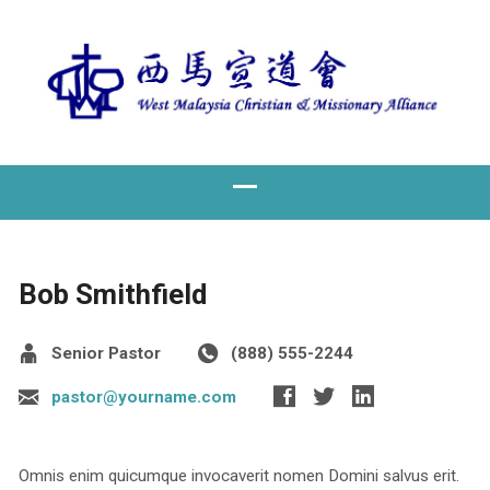
Bob Smithfield
Senior Pastor
(888) 555-2244
pastor@yourname.com
Omnis enim quicumque invocaverit nomen Domini salvus erit.