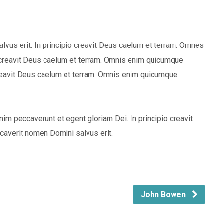
us erit. In principio creavit Deus caelum et terram. Omnes
o creavit Deus caelum et terram. Omnis enim quicumque
 creavit Deus caelum et terram. Omnis enim quicumque
im peccaverunt et egent gloriam Dei. In principio creavit
averit nomen Domini salvus erit.
John Bowen