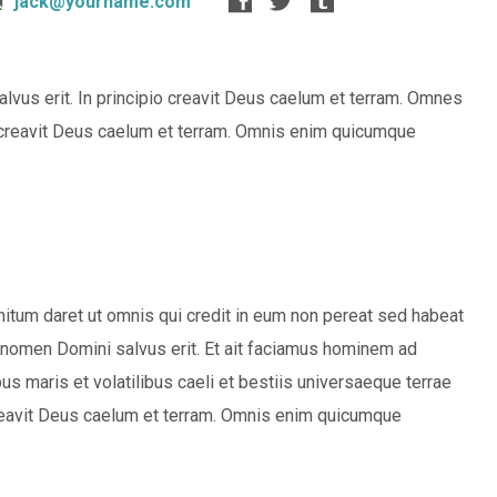
jack@yourname.com
us erit. In principio creavit Deus caelum et terram. Omnes
o creavit Deus caelum et terram. Omnis enim quicumque
itum daret ut omnis qui credit in eum non pereat sed habeat
nomen Domini salvus erit. Et ait faciamus hominem ad
s maris et volatilibus caeli et bestiis universaeque terrae
 creavit Deus caelum et terram. Omnis enim quicumque