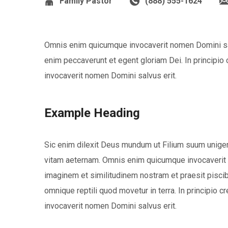
Family Pastor
(888) 555-1624
Omnis enim quicumque invocaverit nomen Domini salv
enim peccaverunt et egent gloriam Dei. In principi
invocaverit nomen Domini salvus erit.
Example Heading
Sic enim dilexit Deus mundum ut Filium suum unigen
vitam aeternam. Omnis enim quicumque invocaverit 
imaginem et similitudinem nostram et praesit piscibu
omnique reptili quod movetur in terra. In principio
invocaverit nomen Domini salvus erit.